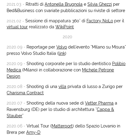
2021.03 -
Ritratti di
Antonella Brugnola
e
Silvia Ghezzi
per
Bed&Business con svariate pubblicazioni su riviste di settore
2021.02 -
Sessione di mappatura 360° di
Factory NoLo
per il
virtual tour
realizzato da
WikiPoint
2020
2020.09 -
Reportage per
Volvo
dell'evento "Milano su Misura"
presso Volvo Studio Italia (
link
)
2020.09 -
Shooting corporate per lo studio dentistico
Polibio
Medica
(Milano) in collaborazione con
Michele Petrone
Design
2020.08 -
Shooting di una
villa
privata di lusso a Zurigo per
Charisma Contract
2020.07 -
Shooting della nuova sede di
Vetter Pharma
a
Ravensburg (DE) per lo studio di architettura "
Cappa &
Stauber
"
2020.06 -
Virtual Tour (
Matterport
) dello Spazio Lovanio in
Brera per
Amy-D