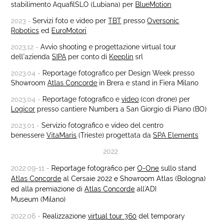
stabilimento
AquafilSLO (Lubiana) per
BlueMotion
2023 -
Servizi foto e video per
TBT
presso
Oversonic
Robotics
ed
EuroMotori
2023.12 -
Avvio shooting e progettazione virtual tour
dell'azienda
SIPA
per conto di
Keeplin
srl
2023.04 -
Reportage fotografico per Design Week presso
Showroom
Atlas Concorde
in Brera e stand in Fiera Milano
2023.04 -
Reportage fotografico e
video
(con drone) per
Logicor
presso cantiere Number1 a San Giorgio di Piano (BO)
2023.01 -
Servizio fotografico e video del centro
benessere
VitaMaris
(Trieste) progettata da
SPA Elements
2022
2022.09-11 -
Reportage fotografico per
O-One
sullo stand
Atlas Concorde
al Cersaie 2022 e Showroom Atlas (Bologna)
ed alla
premiazione di
Atlas Concorde
all'ADI
Museum (Milano)
2022.06 -
Realizzazione
virtual tour 360
del temporary