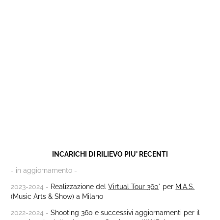
INCARICHI DI RILIEVO
PIU' RECENTI
- in aggiornamento -
2023-2024 -
Realizzazione del
Virtual Tour 360
° per
M.A.S.
(Music Arts & Show) a Milano
2022-2024 -
Shooting 360 e successivi a
g
giornamenti per il