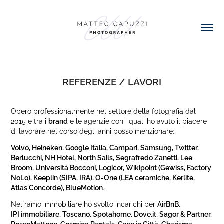
REFERENZE / LAVORI
Opero professionalmente nel settore della fotografia dal
2015 e tra i
brand
e le agenzie con i quali ho avuto il piacere
di lavorare nel corso degli anni posso menzionare:
Volvo, Heineken, Google Italia, Campari, Samsung, Twitter,
Berlucchi, NH Hotel, North Sails, Segrafredo Zanetti, Lee
Broom, Università Bocconi, Logicor, Wikipoint (Gewiss, Factory
NoLo), Keeplin (SIPA, IRA), O-One (LEA ceramiche, Kerlite,
Atlas Concorde), BlueMotion
..
Nel ramo immobiliare ho svolto incarichi per
AirBnB,
IPI immobiliare, Toscano, Spotahome, Dove.it, Sagor & Partner,
RossoMattone, Cosmica Rentals, Case in Città, Charisma