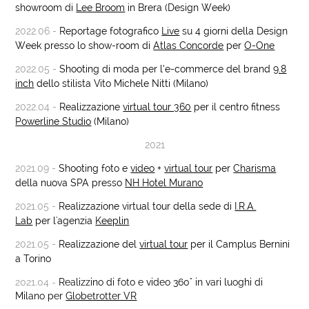
showroom di
Lee Broom
in Brera (Design Week)
2022.06 -
Reportage fotografico
Live
su 4 giorni della Design
Week presso lo show-room di
Atlas Concorde
per
O-One
2022.05 -
Shooting di moda per l’e-commerce del brand
9.8
inch
dello stilista Vito Michele Nitti (Milano)
2022.04 -
Realizzazione
virtual tour 360
per il centro fitness
Powerline Studio
(Milano)
2021
2021.09 -
Shooting foto e
video
+
virtual tour
per
Charisma
della nuova SPA presso
NH Hotel Murano
2021.05 -
Realizzazione virtual tour della sede di
I.R.A.
Lab
per l'agenzia
Keeplin
2021.05 -
Realizzazione del
virtual tour
per il Camplus Bernini
a Torino
2021.04 -
Realizzino di foto e video 360° in vari luoghi di
Milano per
Globetrotter VR