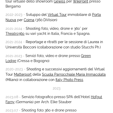
tour virtuale dello showroom
Gewiss
per
WikiPoint
presso
Bergamo
2022-2023 -
Sviluppo del
Virtual Tour
immobiliare di
Porta
Nuova
per
Coima
(360.DiVision)
2021-2024 -
Shooting foto, video, drone e 360° per
Theatro360
su vari yacht in Italia, Francia e Spagna.
2021-2024 -
Reportage e ritratti per le sessione di Laurea in
Università Bocconi (collaborazione con studio Stucchi Ph.)
2021-2023 -
Servizi foto, video e drone presso
Green
Lodge
(Cressa e Bogogno)
2020-2023 -
Shooting e successivi aggiornamenti del
V
irtual
Tour
Matterport
della
Scuola Parrocchiale Maria Immacolata
(Milano) in collaborazione con
Italy Photo Press
2023
2023.08 -
Servizio fotografico presso SPA dell'Hotel
Hofgut
Farny
(Germania) per Arch. Elke Stauber
2023.07 -
Shooting foto 360 e drone presso